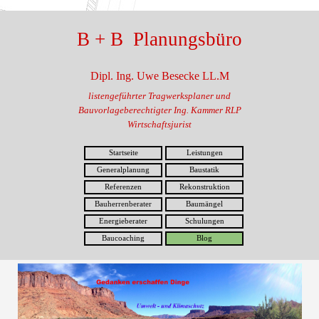
B + B Planungsbüro
Dipl. Ing. Uwe Besecke LL.M
listengeführter Tragwerksplaner und
Bauvorlageberechtigter Ing. Kammer RLP
Wirtschaftsjurist
Startseite
Leistungen
Generalplanung
Baustatik
Referenzen
Rekonstruktion
Bauherrenberater
Baumängel
Energieberater
Schulungen
Baucoaching
Blog