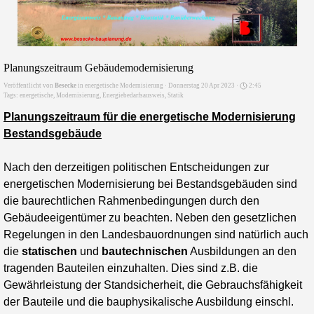
Planungszeitraum Gebäudemodernisierung
Veröffentlicht von
Besecke
in
energetische Modernisierung
· Donnerstag 20 Apr 2023 ·
2:45
Tags:
energetische
,
Modernisierung
,
Energiebedarfsausweis
,
Statik
Planungszeitraum für die energetische Modernisierung
Bestandsgebäude
Nach den derzeitigen politischen Entscheidungen zur
energetischen Modernisierung bei Bestandsgebäuden sind
die baurechtlichen Rahmenbedingungen durch den
Gebäudeeigentümer zu beachten. Neben den gesetzlichen
Regelungen in den Landesbauordnungen sind natürlich auch
die
statischen
und
bautechnische
n
Ausbildungen an den
tragenden Bauteilen einzuhalten. Dies sind z.B. die
Gewährleistung der Standsicherheit, die Gebrauchsfähigkeit
der Bauteile und die bauphysikalische Ausbildung einschl.